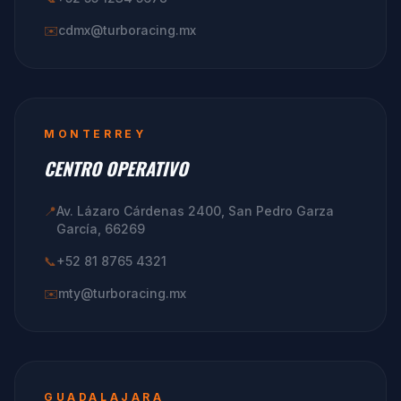
✉️
cdmx@turboracing.mx
MONTERREY
CENTRO OPERATIVO
📍
Av. Lázaro Cárdenas 2400, San Pedro Garza
García, 66269
📞
+52 81 8765 4321
✉️
mty@turboracing.mx
GUADALAJARA