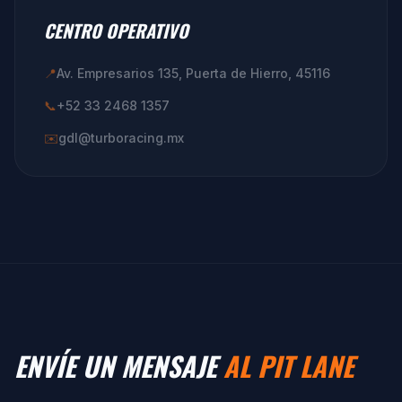
CENTRO OPERATIVO
📍
Av. Empresarios 135, Puerta de Hierro, 45116
📞
+52 33 2468 1357
✉️
gdl@turboracing.mx
ENVÍE UN MENSAJE
AL PIT LANE