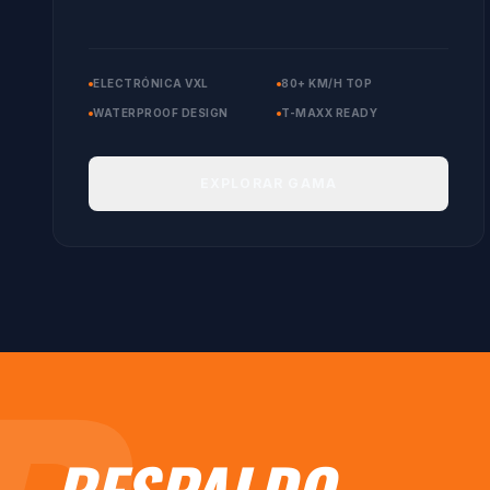
ELECTRÓNICA VXL
80+ KM/H TOP
WATERPROOF DESIGN
T-MAXX READY
EXPLORAR GAMA