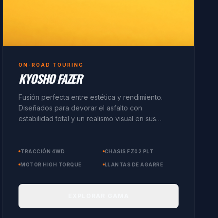
ON-ROAD TOURING
KYOSHO FAZER
Fusión perfecta entre estética y rendimiento.
Diseñados para devorar el asfalto con
estabilidad total y un realismo visual en sus
carrocerías clásicas y modernas.
TRACCIÓN 4WD
CHASIS FZ02 PLT
MOTOR HIGH TORQUE
LLANTAS DE AGARRE
EXPLORAR GAMA