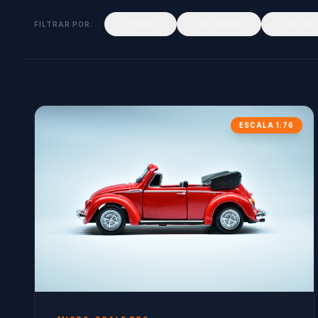
TODOS
ON-ROAD
OFF-R
FILTRAR POR:
ESCALA 1:76