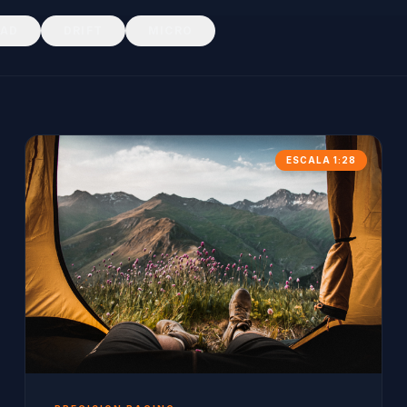
OAD
DRIFT
MICRO
ESCALA 1:28