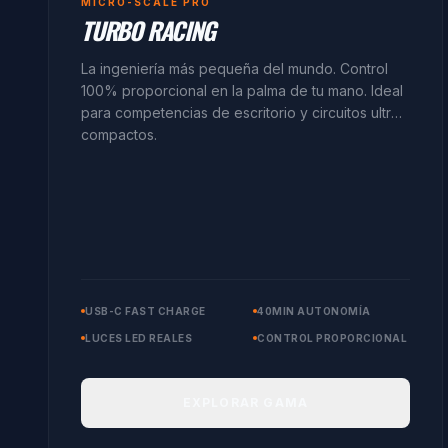
MICRO-SCALE PRO
TURBO RACING
La ingeniería más pequeña del mundo. Control
100% proporcional en la palma de tu mano. Ideal
para competencias de escritorio y circuitos ultra-
compactos.
USB-C FAST CHARGE
40MIN AUTONOMÍA
LUCES LED REALES
CONTROL PROPORCIONAL
EXPLORAR GAMA