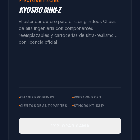
PRECISION RACING
KYOSHO MINI-Z
El estándar de oro para el racing indoor. Chasis
de alta ingeniería con componentes
reemplazables y carrocerías de ultra-realismo
con licencia oficial.
CHASIS PRO MR-03
RWD / AWD OPT.
CIENTOS DE AUTOPARTES
SYNCRO KT-531P
EXPLORAR GAMA