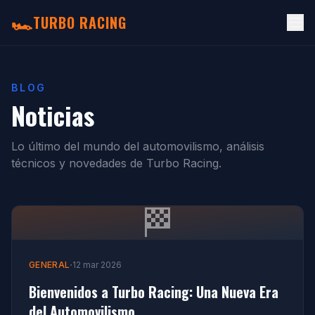
🏎️
TURBO RACING
BLOG
Noticias
Lo último del mundo del automovilismo, análisis
técnicos y novedades de Turbo Racing.
🏁
·
GENERAL
12 mar 2026
Bienvenidos a Turbo Racing: Una Nueva Era
del Automovilismo